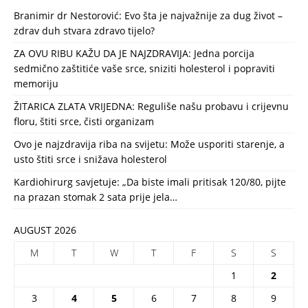
Branimir dr Nestorović: Evo šta je najvažnije za dug život –
zdrav duh stvara zdravo tijelo?
ZA OVU RIBU KAŽU DA JE NAJZDRAVIJA: Jedna porcija
sedmično zaštitiće vaše srce, sniziti holesterol i popraviti
memoriju
ŽITARICA ZLATA VRIJEDNA: Reguliše našu probavu i crijevnu
floru, štiti srce, čisti organizam
Ovo je najzdravija riba na svijetu: Može usporiti starenje, a
usto štiti srce i snižava holesterol
Kardiohirurg savjetuje: „Da biste imali pritisak 120/80, pijte
na prazan stomak 2 sata prije jela…
AUGUST 2026
M
T
W
T
F
S
S
1
2
3
4
5
6
7
8
9