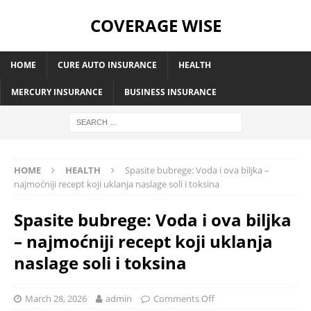
COVERAGE WISE
HOME
CURE AUTO INSURANCE
HEALTH
MERCURY INSURANCE
BUSINESS INSURANCE
HOME
HEALTH
Spasite bubrege: Voda i ova biljka –
najmoćniji recept koji uklanja naslage soli i toksina
Spasite bubrege: Voda i ova biljka
– najmoćniji recept koji uklanja
naslage soli i toksina
March 28, 2026
admin
Comments Off