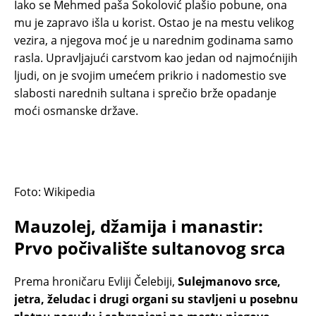
Iako se Mehmed paša Sokolović plašio pobune, ona
mu je zapravo išla u korist. Ostao je na mestu velikog
vezira, a njegova moć je u narednim godinama samo
rasla. Upravljajući carstvom kao jedan od najmoćnijih
ljudi, on je svojim umećem prikrio i nadomestio sve
slabosti narednih sultana i sprečio brže opadanje
moći osmanske države.
Foto: Wikipedia
Mauzolej, džamija i manastir:
Prvo počivalište sultanovog srca
Prema hroničaru Evliji Čelebiji,
Sulejmanovo srce,
jetra, želudac i drugi organi su stavljeni u posebnu