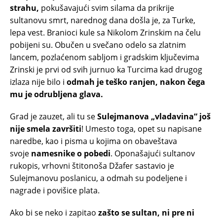
strahu,
pokušavajući svim silama da prikrije
sultanovu smrt, narednog dana došla je, za Turke,
lepa vest. Branioci kule sa Nikolom Zrinskim na čelu
pobijeni su. Obučen u svečano odelo sa zlatnim
lancem, pozlaćenom sabljom i gradskim ključevima
Zrinski je prvi od svih jurnuo ka Turcima kad drugog
izlaza nije bilo i
odmah je teško ranjen, nakon čega
mu je odrubljena glava.
Grad je zauzet, ali tu se
Sulejmanova „vladavina“ još
nije smela završiti
! Umesto toga, opet su napisane
naredbe, kao i pisma u kojima on obaveštava
svoje
namesnike o pobedi
. Oponašajući sultanov
rukopis, vrhovni štitonoša Džafer sastavio je
Sulejmanovu poslanicu, a odmah su podeljene i
nagrade i povišice plata.
Ako bi se neko i zapitao
zašto se sultan, ni pre ni