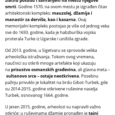
zlatnu posudu i sahranjeni na mestu njegove
smrti
. Godine 1570. na ovom mestu je izgrađen čitav
arhitektonski kompleks:
mauzolej, džamija i
manastir za derviše, kao i kasarna
. Ovaj
memorijalni kompleks postojao je više od jednog veka
sve do 1693. godine, kada je habzburška vojska
proterala Turke iz Ugarske i uništila zgrade.
Od 2013. godine, u Sigetvaru se sprovode velika
arheološka istraživanja. Tokom ovog vremena,
naučnici su otkrili mnoge artefakte koji ukazuju
na
prisustvo osmanskih građevina
, ali glavna meta –
sultanovo srce – ostaje neotkrivena
. Posebnu
pažnju privuklo je lokalitet na brdu Gibot-Turbek, gde
su 2014-2015. godine otkrivene ruševine naselja
Turbek, osnovanog 1664. godine.
U jesen 2015. godine, arheolozi su napravili važno
otkriće: u ruševinama džamije pronađen je
tajni