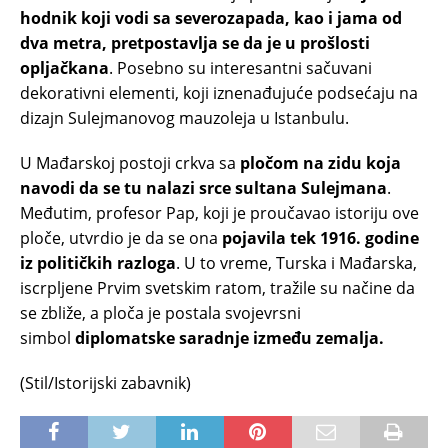
hodnik koji vodi sa severozapada, kao i jama od
dva metra, pretpostavlja se da je u prošlosti
opljačkana
. Posebno su interesantni sačuvani
dekorativni elementi, koji iznenađujuće podsećaju na
dizajn Sulejmanovog mauzoleja u Istanbulu.
U Mađarskoj postoji crkva sa
pločom na zidu koja
navodi da se tu nalazi srce sultana Sulejmana
.
Međutim, profesor Pap, koji je proučavao istoriju ove
ploče, utvrdio je da se ona
pojavila tek 1916. godine
iz političkih razloga
. U to vreme, Turska i Mađarska,
iscrpljene Prvim svetskim ratom, tražile su načine da
se zbliže, a ploča je postala svojevrsni
simbol
diplomatske saradnje između zemalja.
(Stil/Istorijski zabavnik)