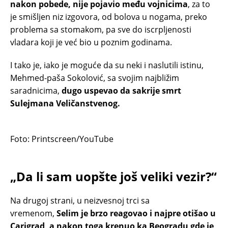
nakon pobede, nije pojavio među vojnicima
, za to
je smišljen niz izgovora, od bolova u nogama, preko
problema sa stomakom, pa sve do iscrpljenosti
vladara koji je već bio u poznim godinama.
I tako je, iako je moguće da su neki i naslutili istinu,
Mehmed-paša Sokolović, sa svojim najbližim
saradnicima,
dugo uspevao da sakrije smrt
Sulejmana Veličanstvenog.
Foto: Printscreen/YouTube
„Da li sam uopšte još veliki vezir?“
Na drugoj strani, u neizvesnoj trci sa
vremenom,
Selim je brzo reagovao i najpre otišao u
Carigrad, a nakon toga krenuo ka Beogradu gde je