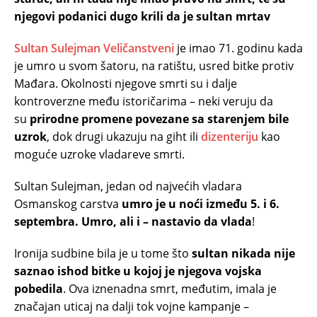
njegovi podanici dugo krili da je sultan mrtav
Sultan Sulejman Veličanstveni
je imao 71. godinu kada
je umro u svom šatoru, na ratištu, usred bitke protiv
Mađara. Okolnosti njegove smrti su i dalje
kontroverzne među istoričarima – neki veruju da
su
prirodne promene povezane sa starenjem bile
uzrok
, dok drugi ukazuju na giht ili
dizenteriju
kao
moguće uzroke vladareve smrti.
Sultan Sulejman, jedan od najvećih vladara
Osmanskog carstva
umro je u noći između 5. i 6.
septembra. Umro, ali i – nastavio da vlada
!
Ironija sudbine bila je u tome što
sultan nikada nije
saznao ishod bitke u kojoj je njegova vojska
pobedila
. Ova iznenadna smrt, međutim, imala je
značajan uticaj na dalji tok vojne kampanje –