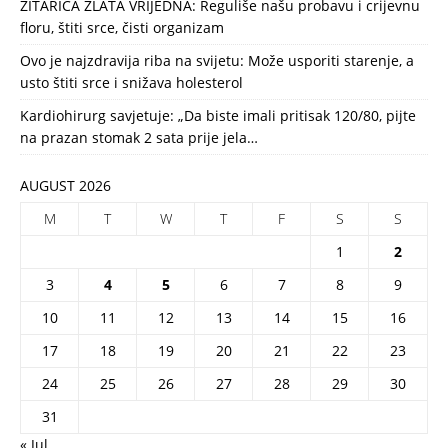
ŽITARICA ZLATA VRIJEDNA: Reguliše našu probavu i crijevnu
floru, štiti srce, čisti organizam
Ovo je najzdravija riba na svijetu: Može usporiti starenje, a
usto štiti srce i snižava holesterol
Kardiohirurg savjetuje: „Da biste imali pritisak 120/80, pijte
na prazan stomak 2 sata prije jela…
AUGUST 2026
M
T
W
T
F
S
S
1
2
3
4
5
6
7
8
9
10
11
12
13
14
15
16
17
18
19
20
21
22
23
24
25
26
27
28
29
30
31
« Jul