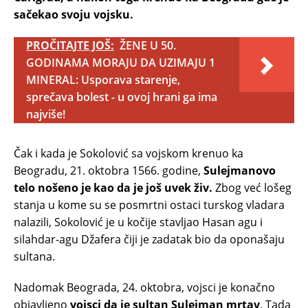
sačekao svoju vojsku.
PROČITAJTE JOŠ:
ŽENE U 50.
GODINAMA MORAJU DA UZIMAJU 1
MINERAL: Usporava starenje,
sprečava bolest - u ovoj hrani ga ima
najviše!
Čak i kada je Sokolović sa vojskom krenuo ka
Beogradu, 21. oktobra 1566. godine,
Sulejmanovo
telo nošeno je kao da je još uvek živ.
Zbog već lošeg
stanja u kome su se posmrtni ostaci turskog vladara
nalazili, Sokolović je u kočije stavljao Hasan agu i
silahdar-agu Džafera čiji je zadatak bio da oponašaju
sultana.
Nadomak Beograda, 24. oktobra, vojsci je konačno
objavljeno
vojsci da je sultan Sulejman mrtav
. Tada