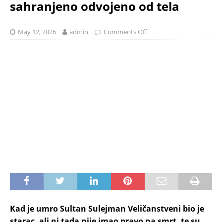
sahranjeno odvojeno od tela
May 12, 2026
admin
Comments Off
Kad je umro Sultan Sulejman Veličanstveni bio je
starac, ali ni tada nije imao pravo na smrt, te su