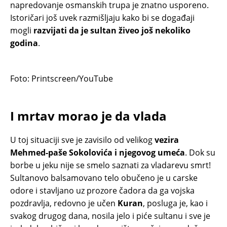
napredovanje osmanskih trupa je znatno usporeno.
Istoričari još uvek razmišljaju kako bi se događaji
mogli
razvijati da je sultan živeo još nekoliko
godina
.
Foto: Printscreen/YouTube
I mrtav morao je da vlada
U toj situaciji sve je zavisilo od velikog
vezira
Mehmed-paše Sokolovića i njegovog umeća
. Dok su
borbe u jeku nije se smelo saznati za vladarevu smrt!
Sultanovo balsamovano telo obučeno je u carske
odore i stavljano uz prozore čadora da ga vojska
pozdravlja, redovno je učen
Kuran
, posluga je, kao i
svakog drugog dana, nosila jelo i piće sultanu i sve je