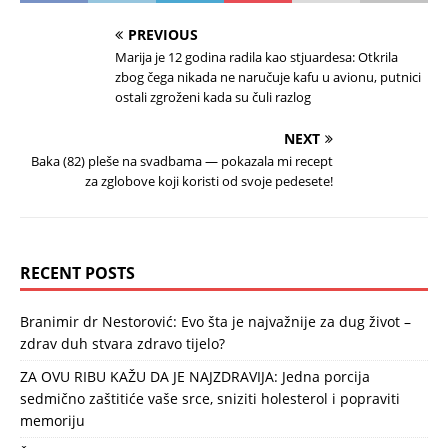
PREVIOUS
Marija je 12 godina radila kao stjuardesa: Otkrila
zbog čega nikada ne naručuje kafu u avionu, putnici
ostali zgroženi kada su čuli razlog
NEXT
Baka (82) pleše na svadbama — pokazala mi recept
za zglobove koji koristi od svoje pedesete!
RECENT POSTS
Branimir dr Nestorović: Evo šta je najvažnije za dug život –
zdrav duh stvara zdravo tijelo?
ZA OVU RIBU KAŽU DA JE NAJZDRAVIJA: Jedna porcija
sedmično zaštitiće vaše srce, sniziti holesterol i popraviti
memoriju