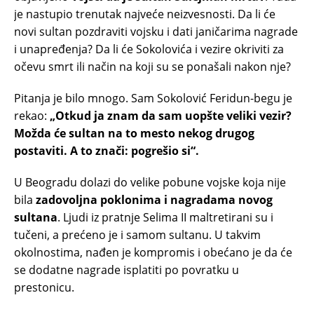
je nastupio trenutak najveće neizvesnosti. Da li će
novi sultan pozdraviti vojsku i dati janičarima nagrade
i unapređenja? Da li će Sokolovića i vezire okriviti za
očevu smrt ili način na koji su se ponašali nakon nje?
Pitanja je bilo mnogo. Sam Sokolović Feridun-begu je
rekao:
„Otkud ja znam da sam uopšte veliki vezir?
Možda će sultan na to mesto nekog drugog
postaviti. A to znači: pogrešio si“.
U Beogradu dolazi do velike pobune vojske koja nije
bila
zadovoljna poklonima i nagradama novog
sultana
. Ljudi iz pratnje Selima II maltretirani su i
tučeni, a prećeno je i samom sultanu. U takvim
okolnostima, nađen je kompromis i obećano je da će
se dodatne nagrade isplatiti po povratku u
prestonicu.