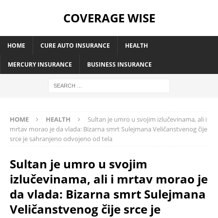
COVERAGE WISE
HOME
CURE AUTO INSURANCE
HEALTH
MERCURY INSURANCE
BUSINESS INSURANCE
HOME
HEALTH
Sultan je umro u svojim izlučevinama, ali i
mrtav morao je da vlada: Bizarna smrt Sulejmana Veličanstvenog čije
srce je sahranjeno odvojeno od tela
Sultan je umro u svojim
izlučevinama, ali i mrtav morao je
da vlada: Bizarna smrt Sulejmana
Veličanstvenog čije srce je