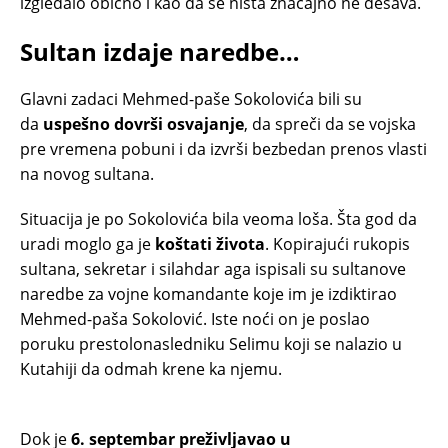
izgledalo obično i kao da se ništa značajno ne dešava.
Sultan izdaje naredbe…
Glavni zadaci Mehmed-paše Sokolovića bili su
da
uspešno dovrši osvajanje
, da spreči da se vojska
pre vremena pobuni i da izvrši bezbedan prenos vlasti
na novog sultana.
Situacija je po Sokolovića bila veoma loša. Šta god da
uradi moglo ga je
koštati života
. Kopirajući rukopis
sultana, sekretar i silahdar aga ispisali su sultanove
naredbe za vojne komandante koje im je izdiktirao
Mehmed-paša Sokolović. Iste noći on je poslao
poruku prestolonasledniku Selimu koji se nalazio u
Kutahiji da odmah krene ka njemu.
Dok je
6. septembar preživljavao u