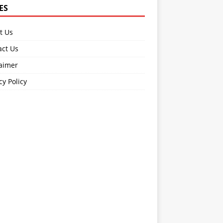
ES
t Us
act Us
laimer
cy Policy