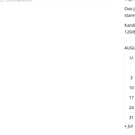
Comments Off
HEALTH
Ovo j
stare
Kardi
120/8
AUGU
M
3
10
17
24
31
« Jul