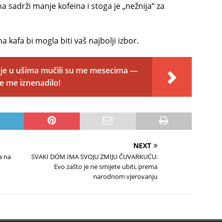
a sadrži manje kofeina i stoga je „nežnija“ za
 kafa bi mogla biti vaš najbolji izbor.
anje u ušima mučili su me mesecima —
je me iznenadilo!
NEXT
a na
SVAKI DOM IMA SVOJU ZMIJU ČUVARKUĆU:
Evo zašto je ne smijete ubiti, prema
narodnom vjerovanju