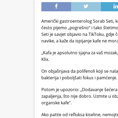
Američki gastroenterolog Sorab Seti, k
često pijemo „pogrešno“ i tako šteti
Seti je savjet objavio na TikToku, gdj
navike, a kaže da ispijanje kafe ne mora
„Kafa je apsolutno sjajna za vaš mozak, 
Klix.
On objašnjava da polifenoli koji se na
bakterija i poboljšati fokus i pamćenje.
Potom je upozorio: „Dodavanje šećera k
zapaljenja, što nije dobro. Uzmite u ob
organske kafe“.
Ako patite od refluksa kiseline, nemojt