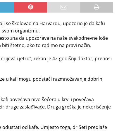
oji se školovao na Harvardu, upozorio je da kafu
mo svom organizmu.
e često zna da upozorava na naše svakodnevne loše
 biti štetno, ako to radimo na pravi način.
crijeva i jetru“, rekao je 42-godišnji doktor, prenosi
laze u kafi mogu podstaći razmnožavanje dobrih
afi povećava nivo šećera u krvi i povećava
zir druge zaslađivače. Druga greška je nekorišćenje
e odustati od kafe. Umjesto toga, dr Seti predlaže