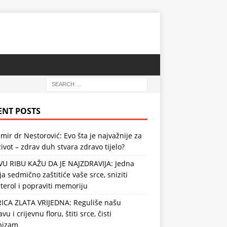
ENT POSTS
mir dr Nestorović: Evo šta je najvažnije za
ivot – zdrav duh stvara zdravo tijelo?
VU RIBU KAŽU DA JE NAJZDRAVIJA: Jedna
ja sedmično zaštitiće vaše srce, sniziti
terol i popraviti memoriju
RICA ZLATA VRIJEDNA: Reguliše našu
vu i crijevnu floru, štiti srce, čisti
nizam