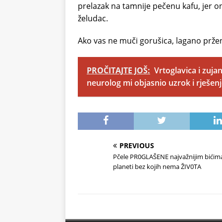
prelazak na tamnije pečenu kafu, jer on
želudac.
Ako vas ne muči gorušica, lagano pržena
PROČITAJTE JOŠ:
Vrtoglavica i zuj
neurolog mi objasnio uzrok i rješen
PREVIOUS
Pčele PR0GLAŠENE najvažnijim bićim
planeti bez kojih nema ŽIV0TA