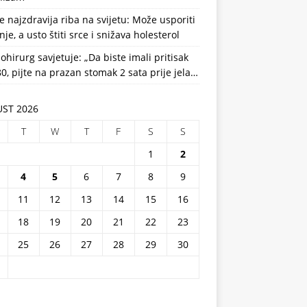
e najzdravija riba na svijetu: Može usporiti
nje, a usto štiti srce i snižava holesterol
ohirurg savjetuje: „Da biste imali pritisak
0, pijte na prazan stomak 2 sata prije jela…
ST 2026
T
W
T
F
S
S
1
2
4
5
6
7
8
9
11
12
13
14
15
16
18
19
20
21
22
23
25
26
27
28
29
30