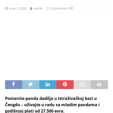
June 1, 2026
admin
Comments Off
Postanite panda dadilja u Istraživačkoj bazi u
Čengdu – uživajte u radu sa mladim pandama i
godišnjoj plati od 27.500 evra.