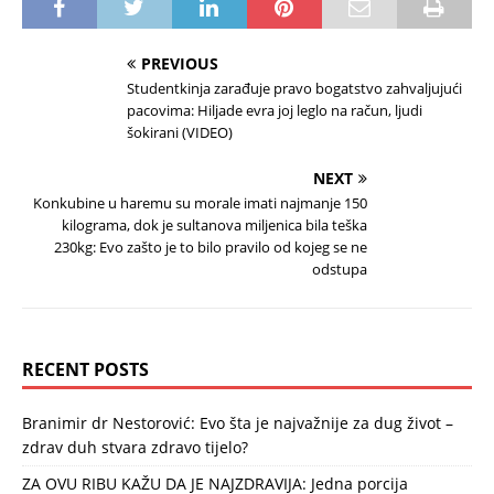
PREVIOUS
Studentkinja zarađuje pravo bogatstvo zahvaljujući
pacovima: Hiljade evra joj leglo na račun, ljudi
šokirani (VIDEO)
NEXT
Konkubine u haremu su morale imati najmanje 150
kilograma, dok je sultanova miljenica bila teška
230kg: Evo zašto je to bilo pravilo od kojeg se ne
odstupa
RECENT POSTS
Branimir dr Nestorović: Evo šta je najvažnije za dug život –
zdrav duh stvara zdravo tijelo?
ZA OVU RIBU KAŽU DA JE NAJZDRAVIJA: Jedna porcija