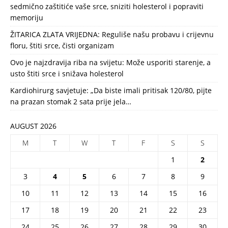
sedmično zaštitiće vaše srce, sniziti holesterol i popraviti
memoriju
ŽITARICA ZLATA VRIJEDNA: Reguliše našu probavu i crijevnu
floru, štiti srce, čisti organizam
Ovo je najzdravija riba na svijetu: Može usporiti starenje, a
usto štiti srce i snižava holesterol
Kardiohirurg savjetuje: „Da biste imali pritisak 120/80, pijte
na prazan stomak 2 sata prije jela…
AUGUST 2026
M
T
W
T
F
S
S
1
2
3
4
5
6
7
8
9
10
11
12
13
14
15
16
17
18
19
20
21
22
23
24
25
26
27
28
29
30