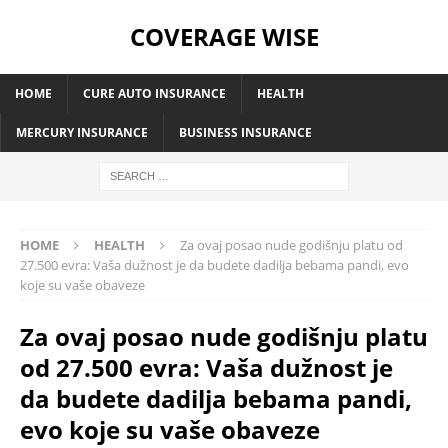
COVERAGE WISE
HOME
CURE AUTO INSURANCE
HEALTH
MERCURY INSURANCE
BUSINESS INSURANCE
HOME
HEALTH
Za ovaj posao nude godišnju platu od
27.500 evra: Vaša dužnost je da budete dadilja bebama pandi, evo
koje su vaše obaveze
Za ovaj posao nude godišnju platu
od 27.500 evra: Vaša dužnost je
da budete dadilja bebama pandi,
evo koje su vaše obaveze