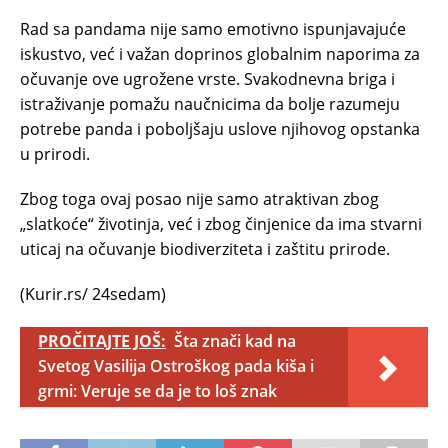
Rad sa pandama nije samo emotivno ispunjavajuće
iskustvo, već i važan doprinos globalnim naporima za
očuvanje ove ugrožene vrste. Svakodnevna briga i
istraživanje pomažu naučnicima da bolje razumeju
potrebe panda i poboljšaju uslove njihovog opstanka
u prirodi.
Zbog toga ovaj posao nije samo atraktivan zbog
„slatkoće“ životinja, već i zbog činjenice da ima stvarni
uticaj na očuvanje biodiverziteta i zaštitu prirode.
(Kurir.rs/ 24sedam)
PROČITAJTE JOŠ:
Šta znači kad na
Svetog Vasilija Ostroškog pada kiša i
grmi: Veruje se da je to loš znak