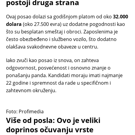
postoji druga strana
Ovaj posao dolazi sa godišnjom platom od oko
32.000
dolara
(oko 27.500 evra) uz dodatne pogodnosti kao
što su besplatan smeštaj i obroci. Zaposlenima je
često obezbeđeno i službeno vozilo, što dodatno
olakšava svakodnevne obaveze u centru.
Iako zvuči kao posao iz snova, on zahteva
odgovornost, posvećenost i osnovno znanje o
ponašanju panda. Kandidati moraju imati najmanje
22 godine i spremnost da rade u specifičnom i
zahtevnom okruženju.
Foto: Profimedia
Više od posla: Ovo je veliki
doprinos očuvanju vrste