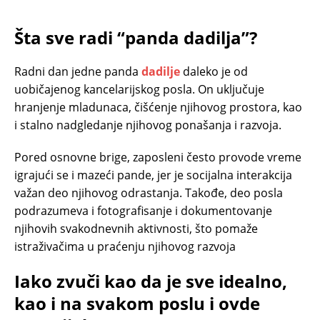
Šta sve radi “panda dadilja”?
Radni dan jedne panda
dadilje
daleko je od
uobičajenog kancelarijskog posla. On uključuje
hranjenje mladunaca, čišćenje njihovog prostora, kao
i stalno nadgledanje njihovog ponašanja i razvoja.
Pored osnovne brige, zaposleni često provode vreme
igrajući se i mazeći pande, jer je socijalna interakcija
važan deo njihovog odrastanja. Takođe, deo posla
podrazumeva i fotografisanje i dokumentovanje
njihovih svakodnevnih aktivnosti, što pomaže
istraživačima u praćenju njihovog razvoja
Iako zvuči kao da je sve idealno,
kao i na svakom poslu i ovde