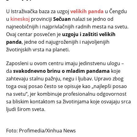
U Istraživačka baza za uzgoj
velikih panda
u Čengdu
u
kineskoj
provinciji
Sečuan
nalazi se jedno od
najneobičnijih i najprivlačnijih radnih mesta na svetu.
Ovaj centar posvećen je
uzgoju i zaštiti velikih
panda
, jedne od najugroženijih i najvoljenijih
životinjskih vrsta na planeti.
Zaposleni u ovom centru imaju jedinstvenu ulogu –
da
svakodnevno brinu o mladim pandama
koje
zahtevaju stalnu pažnju, negu i ljubav. Upravo zbog
toga ovaj posao često se opisuje kao „najlepši posao
na svetu“, jer kombinuje profesionalnu odgovornost
sa bliskim kontaktom sa životinjama koje osvajaju srca
ljudi širom sveta.
Foto: Profimedia/Xinhua News