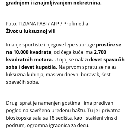
gradnjom i iznajmljivanjem nekretnina.
Foto: TIZIANA FABI / AFP / Profimedia
Život u luksuznoj vili
Imanje sportiste i njegove lepe supruge
prostire se
na 10.000 kvadrata
, od čega kuća ima
2.700
kvadratnih metara.
U njoj se nalazi
devet spavaćih
soba i devet kupatila.
Na prvom spratu se nalazi
luksuzna kuhinja, masivni dnevni boravak, šest
spavaćih soba.
Drugi sprat je namenjen gostima i ima predivan
pogled na savršeno uređenu baštu. Tu je i privatna
bioskopska sala sa 18 sedišta, kao i stakleni vinski
podrum, ogromna igraonica za decu.