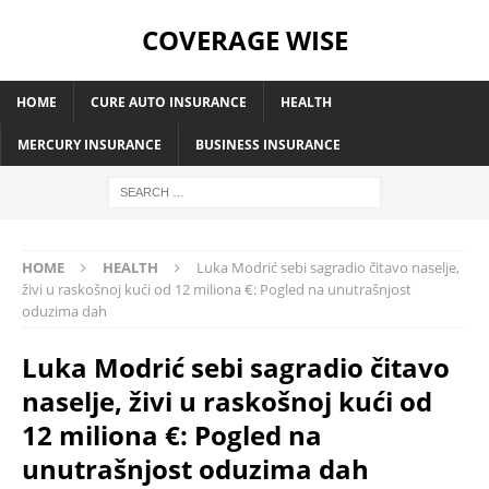
COVERAGE WISE
HOME
CURE AUTO INSURANCE
HEALTH
MERCURY INSURANCE
BUSINESS INSURANCE
HOME
HEALTH
Luka Modrić sebi sagradio čitavo naselje,
živi u raskošnoj kući od 12 miliona €: Pogled na unutrašnjost
oduzima dah
Luka Modrić sebi sagradio čitavo
naselje, živi u raskošnoj kući od
12 miliona €: Pogled na
unutrašnjost oduzima dah