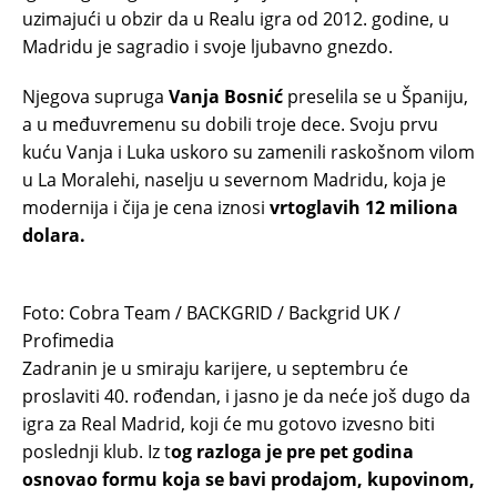
uzimajući u obzir da u Realu igra od 2012. godine, u
Madridu je sagradio i svoje ljubavno gnezdo.
Njegova supruga
Vanja Bosnić
preselila se u Španiju,
a u međuvremenu su dobili troje dece. Svoju prvu
kuću Vanja i Luka uskoro su zamenili raskošnom vilom
u La Moralehi, naselju u severnom Madridu, koja je
modernija i čija je cena iznosi
vrtoglavih 12 miliona
dolara.
Foto: Cobra Team / BACKGRID / Backgrid UK /
Profimedia
Zadranin je u smiraju karijere, u septembru će
proslaviti 40. rođendan, i jasno je da neće još dugo da
igra za Real Madrid, koji će mu gotovo izvesno biti
poslednji klub. Iz t
og razloga je pre pet godina
osnovao formu koja se bavi prodajom, kupovinom,