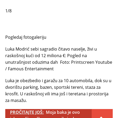
1/8
Pogledaj fotogaleriju
Luka Modrić sebi sagradio čitavo naselje, živi u
raskošnoj kući od 12 miliona €: Pogled na
unutrašnjost oduzima dah
Foto: Printscreen Youtube
/ Famous Entertainment
Luka je obezbedio i garažu za 10 automobila, dok su u
dvorištu parking, bazen, sportski tereni, staza za
krosfit. U raskošnoj vili ima još i teretana i prostorija
za masažu.
PROČITAJTE JOŠ:
Moja baka je ovo