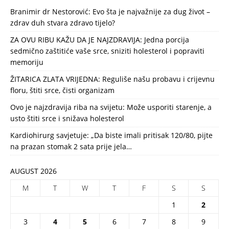
Branimir dr Nestorović: Evo šta je najvažnije za dug život –
zdrav duh stvara zdravo tijelo?
ZA OVU RIBU KAŽU DA JE NAJZDRAVIJA: Jedna porcija
sedmično zaštitiće vaše srce, sniziti holesterol i popraviti
memoriju
ŽITARICA ZLATA VRIJEDNA: Reguliše našu probavu i crijevnu
floru, štiti srce, čisti organizam
Ovo je najzdravija riba na svijetu: Može usporiti starenje, a
usto štiti srce i snižava holesterol
Kardiohirurg savjetuje: „Da biste imali pritisak 120/80, pijte
na prazan stomak 2 sata prije jela…
AUGUST 2026
M
T
W
T
F
S
S
1
2
3
4
5
6
7
8
9