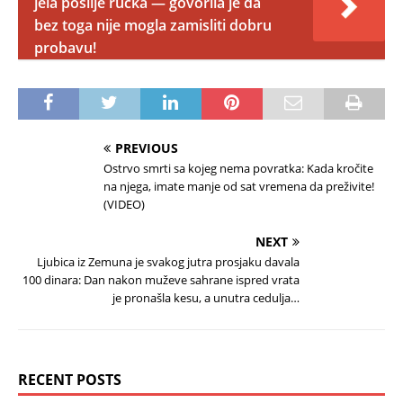
jela poslije ručka — govorila je da
bez toga nije mogla zamisliti dobru
probavu!
PREVIOUS
Ostrvo smrti sa kojeg nema povratka: Kada kročite
na njega, imate manje od sat vremena da preživite!
(VIDEO)
NEXT
Ljubica iz Zemuna je svakog jutra prosjaku davala
100 dinara: Dan nakon muževe sahrane ispred vrata
je pronašla kesu, a unutra cedulja…
RECENT POSTS