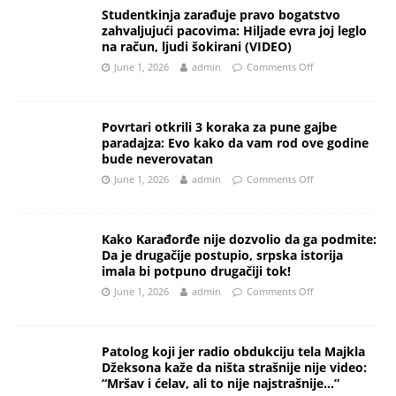
Studentkinja zarađuje pravo bogatstvo
zahvaljujući pacovima: Hiljade evra joj leglo
na račun, ljudi šokirani (VIDEO)
June 1, 2026
admin
Comments Off
Povrtari otkrili 3 koraka za pune gajbe
paradajza: Evo kako da vam rod ove godine
bude neverovatan
June 1, 2026
admin
Comments Off
Kako Karađorđe nije dozvolio da ga podmite:
Da je drugačije postupio, srpska istorija
imala bi potpuno drugačiji tok!
June 1, 2026
admin
Comments Off
Patolog koji jer radio obdukciju tela Majkla
Džeksona kaže da ništa strašnije nije video:
“Mršav i ćelav, ali to nije najstrašnije…”