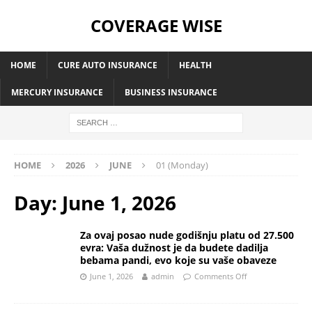
COVERAGE WISE
HOME
CURE AUTO INSURANCE
HEALTH
MERCURY INSURANCE
BUSINESS INSURANCE
HOME
2026
JUNE
01 (Monday)
Day:
June 1, 2026
Za ovaj posao nude godišnju platu od 27.500
evra: Vaša dužnost je da budete dadilja
bebama pandi, evo koje su vaše obaveze
June 1, 2026
admin
Comments Off