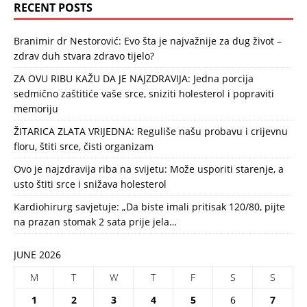
RECENT POSTS
Branimir dr Nestorović: Evo šta je najvažnije za dug život –
zdrav duh stvara zdravo tijelo?
ZA OVU RIBU KAŽU DA JE NAJZDRAVIJA: Jedna porcija
sedmično zaštitiće vaše srce, sniziti holesterol i popraviti
memoriju
ŽITARICA ZLATA VRIJEDNA: Reguliše našu probavu i crijevnu
floru, štiti srce, čisti organizam
Ovo je najzdravija riba na svijetu: Može usporiti starenje, a
usto štiti srce i snižava holesterol
Kardiohirurg savjetuje: „Da biste imali pritisak 120/80, pijte
na prazan stomak 2 sata prije jela…
JUNE 2026
M
T
W
T
F
S
S
1
2
3
4
5
6
7