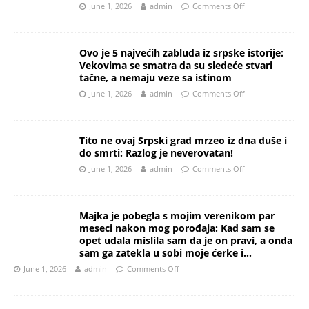
June 1, 2026
admin
Comments Off
Ovo je 5 najvećih zabluda iz srpske istorije:
Vekovima se smatra da su sledeće stvari
tačne, a nemaju veze sa istinom
June 1, 2026
admin
Comments Off
Tito ne ovaj Srpski grad mrzeo iz dna duše i
do smrti: Razlog je neverovatan!
June 1, 2026
admin
Comments Off
Majka je pobegla s mojim verenikom par
meseci nakon mog porođaja: Kad sam se
opet udala mislila sam da je on pravi, a onda
sam ga zatekla u sobi moje ćerke i…
June 1, 2026
admin
Comments Off