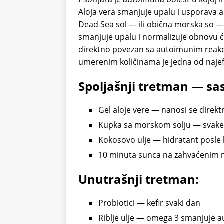
Aloja vera smanjuje upalu i usporava a
Dead Sea sol — ili obična morska so —
smanjuje upalu i normalizuje obnovu ćel
direktno povezan sa autoimunim reakci
umerenim količinama je jedna od najefik
Spoljašnji tretman — sas
Gel aloje vere — nanosi se direkt
Kupka sa morskom solju — svake 
Kokosovo ulje — hidratant posle
10 minuta sunca na zahvaćenim 
Unutrašnji tretman:
Probiotici — kefir svaki dan
Riblje ulje — omega 3 smanjuje 