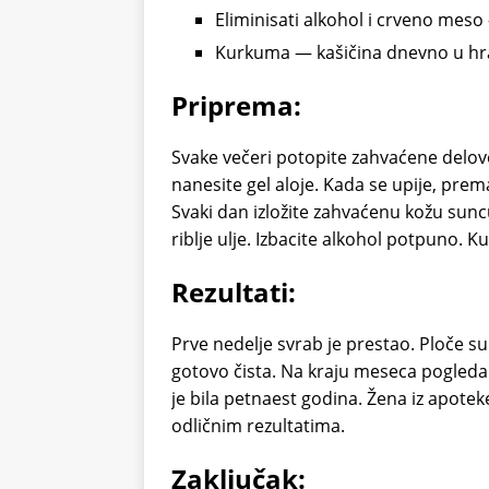
Eliminisati alkohol i crveno meso
Kurkuma — kašičina dnevno u hr
Priprema:
Svake večeri potopite zahvaćene delov
nanesite gel aloje. Kada se upije, prem
Svaki dan izložite zahvaćenu kožu suncu
riblje ulje. Izbacite alkohol potpuno.
Rezultati:
Prve nedelje svrab je prestao. Ploče su
gotovo čista. Na kraju meseca pogledal
je bila petnaest godina. Žena iz apoteke
odličnim rezultatima.
Zaključak: