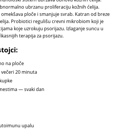
bnormalno ubrzanu proliferaciju kožnih ćelija.
 omekšava ploče i smanjuje svrab. Katran od breze
ija. Probiotici regulišu crevni mikrobiom koji je
jama koje uzrokuju psorijazu. Izlaganje suncu u
asnijih terapija za psorijazu.
tojci:
no na ploče
večeri 20 minuta
 kupke
mestima — svaki dan
autoimunu upalu