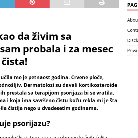
PAG
Abou
Cont
ao da živim sa
Disc
sam probala i za mesec
Priva
čista!
učila me je petnaest godina. Crvene ploče,
podnošljiv. Dermatolozi su davali kortikosteroide
ih prestala sa terapijom psorijaza bi se vratila.
ma i koja ima savršeno čistu kožu rekla mi je šta
bila čistija nego u dvadesetim godinama.
uje psorijazu?
imunološki sistem ubrzava obnovu kožnih ćelija.