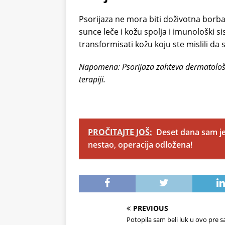
Psorijaza ne mora biti doživotna borba 
sunce leče i kožu spolja i imunološki 
transformisati kožu koju ste mislili da s
Napomena: Psorijaza zahteva dermatološk
terapiji.
PROČITAJTE JOŠ:
Deset dana sam j
nestao, operacija odložena!
PREVIOUS
Potopila sam beli luk u ovo pre s