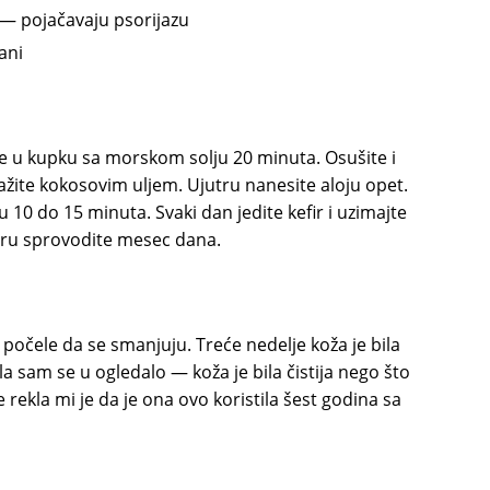
 — pojačavaju psorijazu
ani
e u kupku sa morskom solju 20 minuta. Osušite i
ažite kokosovim uljem. Ujutru nanesite aloju opet.
 10 do 15 minuta. Svaki dan jedite kefir i uzimajte
 Kuru sprovodite mesec dana.
 počele da se smanjuju. Treće nedelje koža je bila
a sam se u ogledalo — koža je bila čistija nego što
 rekla mi je da je ona ovo koristila šest godina sa