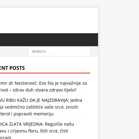
ENT POSTS
mir dr Nestorović: Evo šta je najvažnije za
ivot – zdrav duh stvara zdravo tijelo?
VU RIBU KAŽU DA JE NAJZDRAVIJA: Jedna
ja sedmično zaštitiće vaše srce, sniziti
terol i popraviti memoriju
RICA ZLATA VRIJEDNA: Reguliše našu
vu i crijevnu floru, štiti srce, čisti
nizam