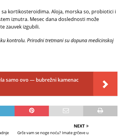
sa kortikosteroidima. Aloja, morska so, probiotici i
sistem iznutra. Mesec dana doslednosti može
te zauvek izgubili.
u kontrolu. Prirodni tretmani su dopuna medicinskoj
ela samo ovo — bubrežni kamenac
NEXT
adnje
Grče vam se noge noću? Imate grčeve u