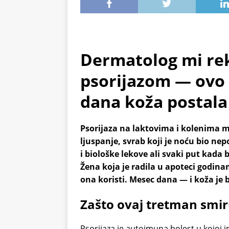
Dermatolog mi rek
psorijazom — ovo 
dana koža postala 
Psorijaza na laktovima i kolenima m
ljuspanje, svrab koji je noću bio ne
i biološke lekove ali svaki put kada b
Žena koja je radila u apoteci godina
ona koristi. Mesec dana — i koža je 
Zašto ovaj tretman smir
Psorijaza je autoimuna bolest u kojoj 