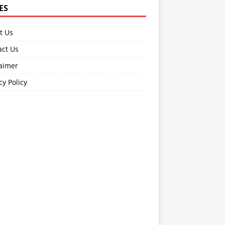
ES
t Us
act Us
laimer
cy Policy