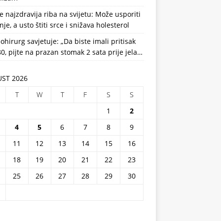
e najzdravija riba na svijetu: Može usporiti
nje, a usto štiti srce i snižava holesterol
ohirurg savjetuje: „Da biste imali pritisak
0, pijte na prazan stomak 2 sata prije jela…
ST 2026
T
W
T
F
S
S
1
2
4
5
6
7
8
9
11
12
13
14
15
16
18
19
20
21
22
23
25
26
27
28
29
30