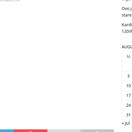
mments Off
HEALTH
Ovo j
stare
Kardi
120/8
AUGU
M
3
10
17
24
31
« Jul