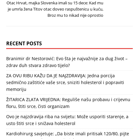
Otac Hrvat, majka Slovenka imali su 15 dece: Kad mu
je umrla žena Titov otac doveo raspuštenicu u kuću,
Broz mu to nikad nije oprostio
RECENT POSTS
Branimir dr Nestorović: Evo šta je najvažnije za dug život –
zdrav duh stvara zdravo tijelo?
ZA OVU RIBU KAŽU DA JE NAJZDRAVIJA: Jedna porcija
sedmično zaštitiće vaše srce, sniziti holesterol i popraviti
memoriju
ŽITARICA ZLATA VRIJEDNA: Reguliše našu probavu i crijevnu
floru, štiti srce, čisti organizam
Ovo je najzdravija riba na svijetu: Može usporiti starenje, a
usto štiti srce i snižava holesterol
Kardiohirurg savjetuje: „Da biste imali pritisak 120/80, pijte