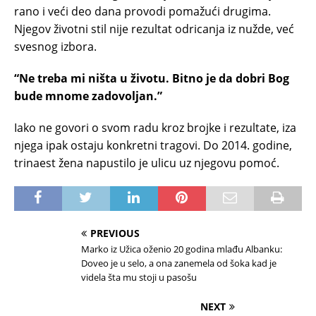
rano i veći deo dana provodi pomažući drugima.
Njegov životni stil nije rezultat odricanja iz nužde, već
svesnog izbora.
“Ne treba mi ništa u životu. Bitno je da dobri Bog
bude mnome zadovoljan.”
Iako ne govori o svom radu kroz brojke i rezultate, iza
njega ipak ostaju konkretni tragovi. Do 2014. godine,
trinaest žena napustilo je ulicu uz njegovu pomoć.
PREVIOUS
Marko iz Užica oženio 20 godina mlađu Albanku:
Doveo je u selo, a ona zanemela od šoka kad je
videla šta mu stoji u pasošu
NEXT