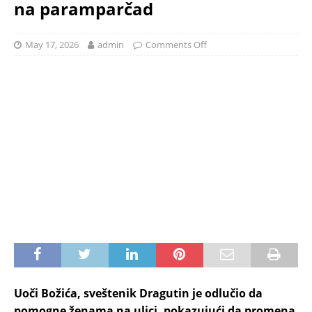
na paramparčad
May 17, 2026
admin
Comments Off
Uoči Božića, sveštenik Dragutin je odlučio da
pomogne ženama na ulici, pokazujući da promena