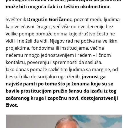
može biti moguća čak i u teškim okolnostima.
Sveštenik
Dragutin Goričanec
, poznat među ljudima
kao velečasni Dragec, već više od dve decenije bez
velike pompe pomaže onima koje društvo često ne
vidi ili ne želi da vidi. Njegov rad ne počiva na velikim
projektima, fondovima ili institucijama, već na
nečemu mnogo jednostavnijem i ređem – ličnom
kontaktu, poverenju i spremnosti da sasluša.
Iako danas pomaže različitim ljudima sa margine, od
beskućnika do socijalno ugroženih,
javnost ga
najviše pamti po tome što je ženama koje su se
bavile prostitucijom pružio šansu da izađu iz tog
začaranog kruga i započnu novi, dostojanstveniji
život.