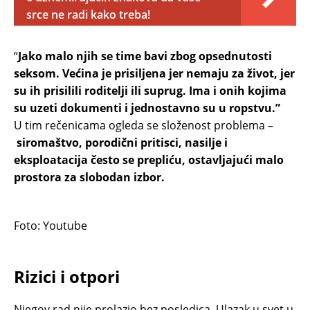
srce ne radi kako treba!
“
Jako malo njih se time bavi zbog opsednutosti
seksom. Većina je prisiljena jer nemaju za život, jer
su ih prisilili roditelji ili suprug. Ima i onih kojima
su uzeti dokumenti i jednostavno su u ropstvu.”
U tim rečenicama ogleda se složenost problema –
siromaštvo, porodični pritisci, nasilje i
eksploatacija često se prepliću, ostavljajući malo
prostora za slobodan izbor.
Foto: Youtube
Rizici i otpori
Njegov rad nije prolazio bez posledica. Ulazak u svet u