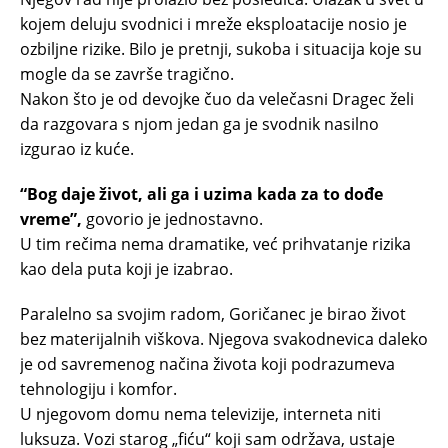
kojem deluju svodnici i mreže eksploatacije nosio je
ozbiljne rizike. Bilo je pretnji, sukoba i situacija koje su
mogle da se završe tragično.
Nakon što je od devojke čuo da velečasni Dragec želi
da razgovara s njom jedan ga je svodnik nasilno
izgurao iz kuće.
“Bog daje život, ali ga i uzima kada za to dođe
vreme”,
govorio je jednostavno.
U tim rečima nema dramatike, već prihvatanje rizika
kao dela puta koji je izabrao.
Paralelno sa svojim radom, Goričanec je birao život
bez materijalnih viškova. Njegova svakodnevica daleko
je od savremenog načina života koji podrazumeva
tehnologiju i komfor.
U njegovom domu nema televizije, interneta niti
luksuza. Vozi starog „fiću“ koji sam održava, ustaje