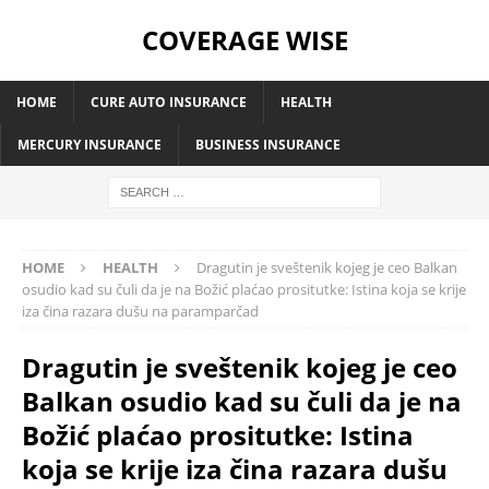
COVERAGE WISE
HOME
CURE AUTO INSURANCE
HEALTH
MERCURY INSURANCE
BUSINESS INSURANCE
HOME
HEALTH
Dragutin je sveštenik kojeg je ceo Balkan
osudio kad su čuli da je na Božić plaćao prositutke: Istina koja se krije
iza čina razara dušu na paramparčad
Dragutin je sveštenik kojeg je ceo
Balkan osudio kad su čuli da je na
Božić plaćao prositutke: Istina
koja se krije iza čina razara dušu