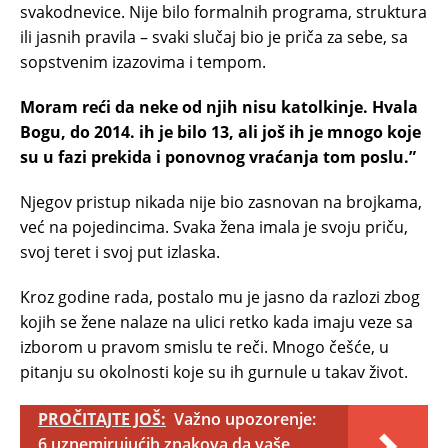
svakodnevice. Nije bilo formalnih programa, struktura
ili jasnih pravila – svaki slučaj bio je priča za sebe, sa
sopstvenim izazovima i tempom.
Moram reći da neke od njih nisu katolkinje. Hvala
Bogu, do 2014. ih je bilo 13, ali još ih je mnogo koje
su u fazi prekida i ponovnog vraćanja tom poslu.”
Njegov pristup nikada nije bio zasnovan na brojkama,
već na pojedincima. Svaka žena imala je svoju priču,
svoj teret i svoj put izlaska.
Kroz godine rada, postalo mu je jasno da razlozi zbog
kojih se žene nalaze na ulici retko kada imaju veze sa
izborom u pravom smislu te reči. Mnogo češće, u
pitanju su okolnosti koje su ih gurnule u takav život.
PROČITAJTE JOŠ:
Važno upozorenje:
6 uznemirujućih znakova da vaše