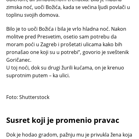
zimska noć, uoči Božića, kada se većina ljudi povlači u
toplinu svojih domova.
Bilo je to uoči Božića i bila je vrlo hladna noć. Nakon
molitve pred Presvetim, osetio sam potrebu da
moram poći u Zagreb i prošetati ulicama kako bih
pronašao one koji su u potrebi”, govorio je sveštenik
Goričanec.
U toj noći, dok su drugi žurili kućama, on je krenuo
suprotnim putem – ka ulici.
Foto: Shutterstock
Susret koji je promenio pravac
Dok je hodao gradom, pažnju mu je privukla žena koja