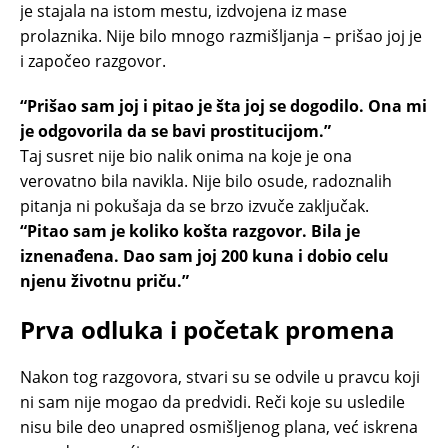
je stajala na istom mestu, izdvojena iz mase
prolaznika. Nije bilo mnogo razmišljanja – prišao joj je
i započeo razgovor.
“Prišao sam joj i pitao je šta joj se dogodilo. Ona mi
je odgovorila da se bavi prostitucijom.”
Taj susret nije bio nalik onima na koje je ona
verovatno bila navikla. Nije bilo osude, radoznalih
pitanja ni pokušaja da se brzo izvuče zaključak.
“Pitao sam je koliko košta razgovor. Bila je
iznenađena. Dao sam joj 200 kuna i dobio celu
njenu životnu priču.”
Prva odluka i početak promena
Nakon tog razgovora, stvari su se odvile u pravcu koji
ni sam nije mogao da predvidi. Reči koje su usledile
nisu bile deo unapred osmišljenog plana, već iskrena