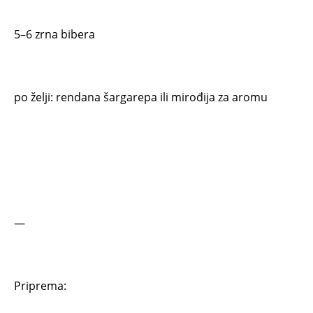
5–6 zrna bibera
po želji: rendana šargarepa ili mirođija za aromu
—
Priprema: