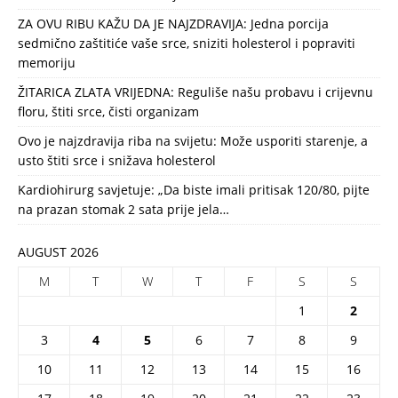
ZA OVU RIBU KAŽU DA JE NAJZDRAVIJA: Jedna porcija
sedmično zaštitiće vaše srce, sniziti holesterol i popraviti
memoriju
ŽITARICA ZLATA VRIJEDNA: Reguliše našu probavu i crijevnu
floru, štiti srce, čisti organizam
Ovo je najzdravija riba na svijetu: Može usporiti starenje, a
usto štiti srce i snižava holesterol
Kardiohirurg savjetuje: „Da biste imali pritisak 120/80, pijte
na prazan stomak 2 sata prije jela…
AUGUST 2026
M
T
W
T
F
S
S
1
2
3
4
5
6
7
8
9
10
11
12
13
14
15
16