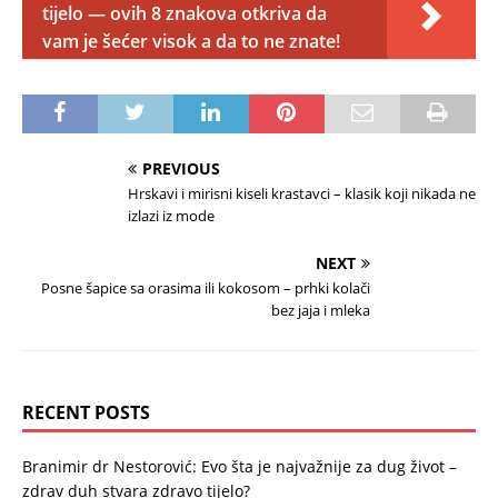
tijelo — ovih 8 znakova otkriva da
vam je šećer visok a da to ne znate!
PREVIOUS
Hrskavi i mirisni kiseli krastavci – klasik koji nikada ne
izlazi iz mode
NEXT
Posne šapice sa orasima ili kokosom – prhki kolači
bez jaja i mleka
RECENT POSTS
Branimir dr Nestorović: Evo šta je najvažnije za dug život –
zdrav duh stvara zdravo tijelo?