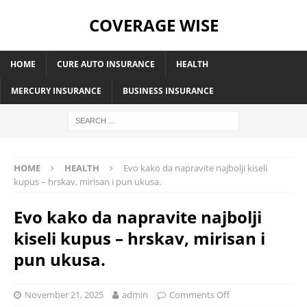
COVERAGE WISE
HOME
CURE AUTO INSURANCE
HEALTH
MERCURY INSURANCE
BUSINESS INSURANCE
HOME
HEALTH
Evo kako da napravite najbolji kiseli
kupus – hrskav, mirisan i pun ukusa.
Evo kako da napravite najbolji
kiseli kupus – hrskav, mirisan i
pun ukusa.
November 21, 2025
admin
Comments Off