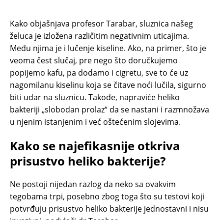
Kako objašnjava profesor Tarabar, sluznica našeg
želuca je izložena različitim negativnim uticajima.
Među njima je i lučenje kiseline. Ako, na primer, što je
veoma čest slučaj, pre nego što doručkujemo
popijemo kafu, pa dodamo i cigretu, sve to će uz
nagomilanu kiselinu koja se čitave noći lučila, sigurno
biti udar na sluznicu. Takođe, napraviće heliko
bakteriji „slobodan prolaz“ da se nastani i razmnožava
u njenim istanjenim i već oštećenim slojevima.
Kako se najefikasnije otkriva
prisustvo heliko bakterije?
Ne postoji nijedan razlog da neko sa ovakvim
tegobama trpi, posebno zbog toga što su testovi koji
potvrđuju prisustvo heliko bakterije jednostavni i nisu