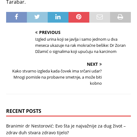
Tarabar.
PREVIOUS
Izgled urina koji se javlja i samo jednom u dva
meseca ukazuje na rak mokraćne bešike: Dr Zoran
Džamić o signalima koji upućuju na karcinom
NEXT
Kako stvarno izgleda kada čovek ima srčani udar?
Mnogi pomisle na probavne smetnje, a može biti
kobno
RECENT POSTS
Branimir dr Nestorović: Evo šta je najvažnije za dug život –
zdrav duh stvara zdravo tijelo?