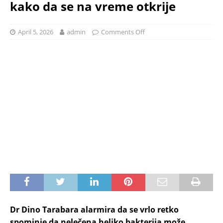
kako da se na vreme otkrije
April 5, 2026
admin
Comments Off
Dr Dino Tarabara alarmira da se vrlo retko
spominje da nelečena heliko bakterija može