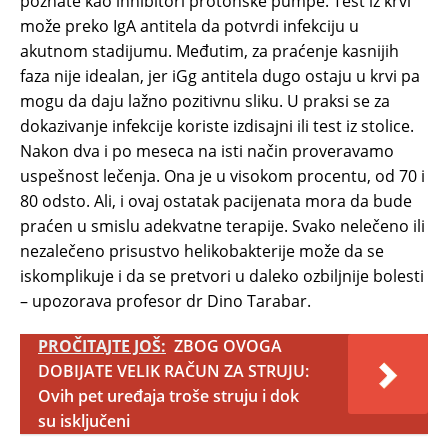
poznate kao inhibitori protonske pumpe. Test iz krvi
može preko IgA antitela da potvrdi infekciju u
akutnom stadijumu. Međutim, za praćenje kasnijih
faza nije idealan, jer iGg antitela dugo ostaju u krvi pa
mogu da daju lažno pozitivnu sliku. U praksi se za
dokazivanje infekcije koriste izdisajni ili test iz stolice.
Nakon dva i po meseca na isti način proveravamo
uspešnost lečenja. Ona je u visokom procentu, od 70 i
80 odsto. Ali, i ovaj ostatak pacijenata mora da bude
praćen u smislu adekvatne terapije. Svako nelečeno ili
nezalečeno prisustvo helikobakterije može da se
iskomplikuje i da se pretvori u daleko ozbiljnije bolesti
– upozorava profesor dr Dino Tarabar.
PROČITAJTE JOŠ:
ZBOG OVOGA
DOBIJATE VELIK RAČUN ZA STRUJU:
Ovih pet uređaja troše struju i dok
su isključeni