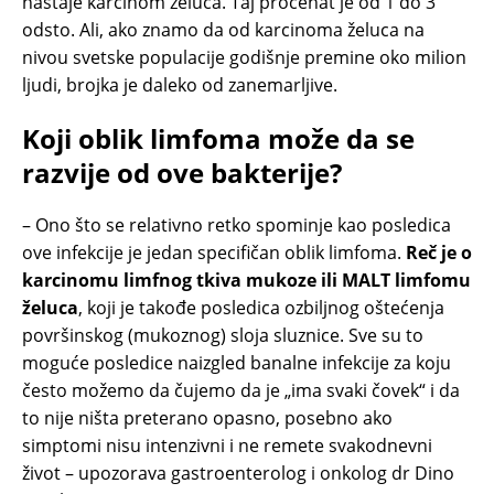
nastaje karcinom želuca. Taj procenat je od 1 do 3
odsto. Ali, ako znamo da od karcinoma želuca na
nivou svetske populacije godišnje premine oko milion
ljudi, brojka je daleko od zanemarljive.
Koji oblik limfoma može da se
razvije od ove bakterije?
– Ono što se relativno retko spominje kao posledica
ove infekcije je jedan specifičan oblik limfoma.
Reč je o
karcinomu limfnog tkiva mukoze ili MALT limfomu
želuca
, koji je takođe posledica ozbiljnog oštećenja
površinskog (mukoznog) sloja sluznice. Sve su to
moguće posledice naizgled banalne infekcije za koju
često možemo da čujemo da je „ima svaki čovek“ i da
to nije ništa preterano opasno, posebno ako
simptomi nisu intenzivni i ne remete svakodnevni
život – upozorava gastroenterolog i onkolog dr Dino