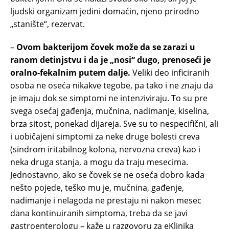
ljudski organizam jedini domaćin, njeno prirodno
„stanište“, rezervat.
–
Ovom bakterijom čovek može da se zarazi u
ranom detinjstvu i da je „nosi“ dugo, prenoseći je
oralno-fekalnim putem dalje.
Veliki deo inficiranih
osoba ne oseća nikakve tegobe, pa tako i ne znaju da
je imaju dok se simptomi ne intenziviraju. To su pre
svega osećaj gađenja, mučnina, nadimanje, kiselina,
brza sitost, ponekad dijareja. Sve su to nespecifični, ali
i uobičajeni simptomi za neke druge bolesti creva
(sindrom iritabilnog kolona, nervozna creva) kao i
neka druga stanja, a mogu da traju mesecima.
Jednostavno, ako se čovek se ne oseća dobro kada
nešto pojede, teško mu je, mučnina, gađenje,
nadimanje i nelagoda ne prestaju ni nakon mesec
dana kontinuiranih simptoma, treba da se javi
gastroenterologu – kaže u razgovoru za eKlinika