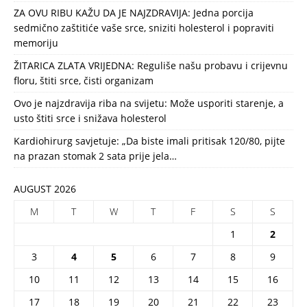
ZA OVU RIBU KAŽU DA JE NAJZDRAVIJA: Jedna porcija
sedmično zaštitiće vaše srce, sniziti holesterol i popraviti
memoriju
ŽITARICA ZLATA VRIJEDNA: Reguliše našu probavu i crijevnu
floru, štiti srce, čisti organizam
Ovo je najzdravija riba na svijetu: Može usporiti starenje, a
usto štiti srce i snižava holesterol
Kardiohirurg savjetuje: „Da biste imali pritisak 120/80, pijte
na prazan stomak 2 sata prije jela…
AUGUST 2026
M
T
W
T
F
S
S
1
2
3
4
5
6
7
8
9
10
11
12
13
14
15
16
17
18
19
20
21
22
23