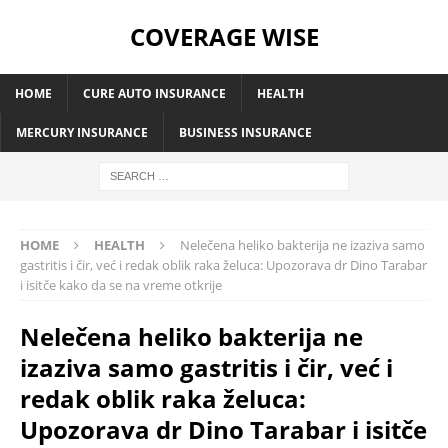
COVERAGE WISE
HOME
CURE AUTO INSURANCE
HEALTH
MERCURY INSURANCE
BUSINESS INSURANCE
HOME
HEALTH
Nelečena heliko bakterija ne izaziva samo
gastritis i čir, već i redak oblik raka želuca: Upozorava dr Dino Tarabar
i isitče kako da se na vreme otkrije
Nelečena heliko bakterija ne
izaziva samo gastritis i čir, već i
redak oblik raka želuca:
Upozorava dr Dino Tarabar i isitče