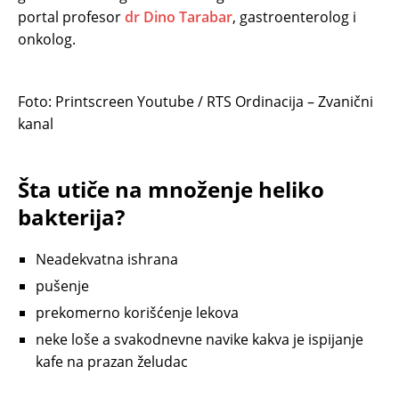
portal profesor
dr Dino Tarabar
, gastroenterolog i
onkolog.
Foto: Printscreen Youtube / RTS Ordinacija – Zvanični
kanal
Šta utiče na množenje heliko
bakterija?
Neadekvatna ishrana
pušenje
prekomerno korišćenje lekova
neke loše a svakodnevne navike kakva je ispijanje
kafe na prazan želudac