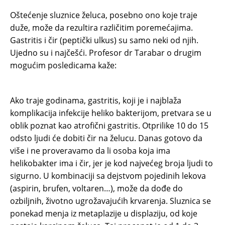
Oštećenje sluznice želuca, posebno ono koje traje
duže, može da rezultira različitim poremećajima.
Gastritis i čir (peptički ulkus) su samo neki od njih.
Ujedno su i najčešći. Profesor dr Tarabar o drugim
mogućim posledicama kaže:
Ako traje godinama, gastritis, koji je i najblaža
komplikacija infekcije heliko bakterijom, pretvara se u
oblik poznat kao atrofični gastritis. Otprilike 10 do 15
odsto ljudi će dobiti čir na želucu. Danas gotovo da
više i ne proveravamo da li osoba koja ima
helikobakter ima i čir, jer je kod najvećeg broja ljudi to
sigurno. U kombinaciji sa dejstvom pojedinih lekova
(aspirin, brufen, voltaren…), može da dođe do
ozbiljnih, životno ugrožavajućih krvarenja. Sluznica se
ponekad menja iz metaplazije u displaziju, od koje