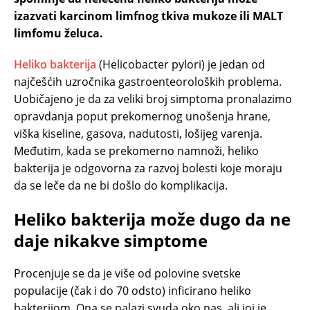
izazvati karcinom limfnog tkiva mukoze ili MALT
limfomu želuca.
Heliko bakterija
(Helicobacter pylori) je jedan od
najčešćih uzročnika gastroenteoroloških problema.
Uobičajeno je da za veliki broj simptoma pronalazimo
opravdanja poput prekomernog unošenja hrane,
viška kiseline, gasova, nadutosti, lošijeg varenja.
Međutim, kada se prekomerno namnoži, heliko
bakterija je odgovorna za razvoj bolesti koje moraju
da se leče da ne bi došlo do komplikacija.
Heliko bakterija može dugo da ne
daje nikakve simptome
Procenjuje se da je više od polovine svetske
populacije (čak i do 70 odsto) inficirano heliko
bakterijom. Ona se nalazi svuda oko nas, ali joj je