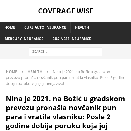
COVERAGE WISE
HOME
CURE AUTO INSURANCE
HEALTH
MERCURY INSURANCE
BUSINESS INSURANCE
HOME
HEALTH
Nina je 2021. na Božić u gradskom
prevozu pronašla novčanik pun para i vratila vlasniku: Posle 2 godine
dobija poruku koja joj menja život
Nina je 2021. na Božić u gradskom
prevozu pronašla novčanik pun
para i vratila vlasniku: Posle 2
godine dobija poruku koja joj