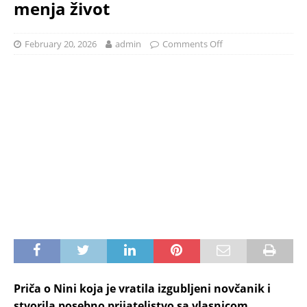
menja život
February 20, 2026
admin
Comments Off
Priča o Nini koja je vratila izgubljeni novčanik i
stvorila posebno prijateljstvo sa vlasnicom,