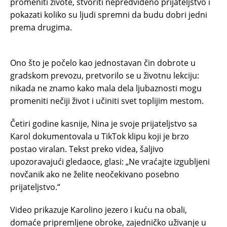
promeniti živote, stvoriti nepredviđeno prijateljstvo i
pokazati koliko su ljudi spremni da budu dobri jedni
prema drugima.
Ono što je počelo kao jednostavan čin dobrote u
gradskom prevozu, pretvorilo se u životnu lekciju:
nikada ne znamo kako mala dela ljubaznosti mogu
promeniti nečiji život i učiniti svet toplijim mestom.
Četiri godine kasnije, Nina je svoje prijateljstvo sa
Karol dokumentovala u TikTok klipu koji je brzo
postao viralan. Tekst preko videa, šaljivo
upozoravajući gledaoce, glasi: „Ne vraćajte izgubljeni
novčanik ako ne želite neočekivano posebno
prijateljstvo.“
Video prikazuje Karolino jezero i kuću na obali,
domaće pripremljene obroke, zajedničko uživanje u