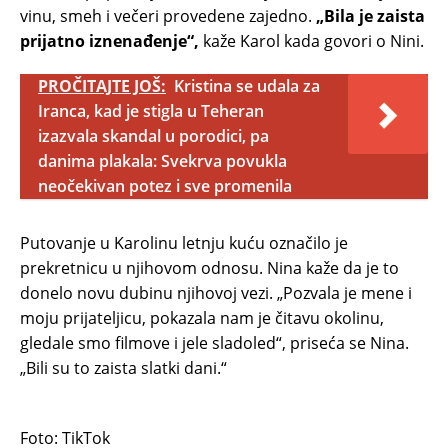
vinu, smeh i večeri provedene zajedno.
„Bila je zaista
prijatno iznenađenje“,
kaže Karol kada govori o Nini.
PROČITAJTE JOŠ:
Kristina se udala za
Iranca, kad je stigla u Teheran
izazvala skandal u porodici, pa
danima plakala: Svekrva povukla
neočekivan potez i sve promenila
Putovanje u Karolinu letnju kuću označilo je
prekretnicu u njihovom odnosu. Nina kaže da je to
donelo novu dubinu njihovoj vezi. „Pozvala je mene i
moju prijateljicu, pokazala nam je čitavu okolinu,
gledale smo filmove i jele sladoled“, priseća se Nina.
„Bili su to zaista slatki dani.“
Foto: TikTok