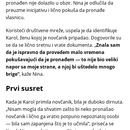
pronađen nije dolazilo u obzir. Nina je odlučila da
preuzme inicijativu i lično pokuša da pronađe
vlasnicu.
Koristeći društvene mreže, uspela je da identifikuje
Karol, ženu kojoj je novčanik pripadao. Dogovorile su
se da se lično sretnu i vrate dokumenta. „
Znala sam
da je ispravno da provedem malo vremena
pokušavajući da je pronađem — to nije bio veliki
napor sa moje strane, a njoj bi uštedelo mnogo
brige“
, kaže Nina.
Prvi susret
Kada je Karol primila novčanik, bila je duboko dirnuta.
„Nisam mogla da shvatim zašto bi neko pronašao
novčanik i lično ga vratio potpuno nepoznatoj osobi
— bila sam zapanjena što je to učinila“, priseća se