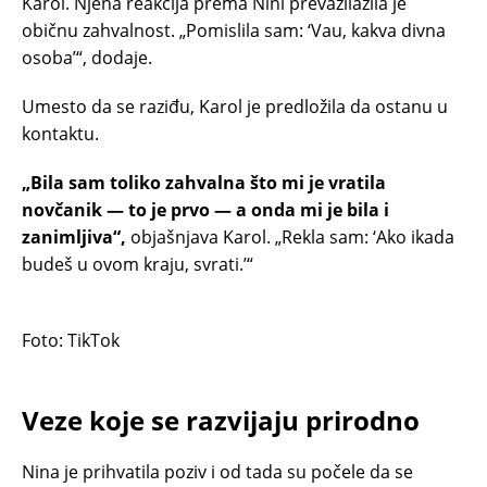
Karol. Njena reakcija prema Nini prevazilazila je
običnu zahvalnost. „Pomislila sam: ‘Vau, kakva divna
osoba’“, dodaje.
Umesto da se raziđu, Karol je predložila da ostanu u
kontaktu.
„Bila sam toliko zahvalna što mi je vratila
novčanik — to je prvo — a onda mi je bila i
zanimljiva“,
objašnjava Karol. „Rekla sam: ‘Ako ikada
budeš u ovom kraju, svrati.’“
Foto: TikTok
Veze koje se razvijaju prirodno
Nina je prihvatila poziv i od tada su počele da se