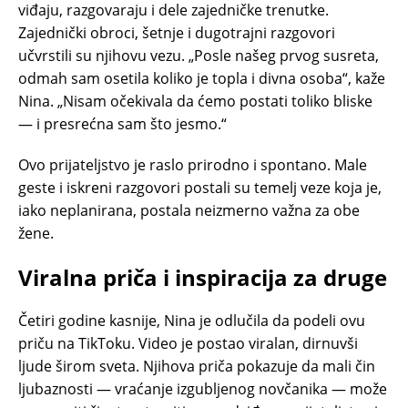
viđaju, razgovaraju i dele zajedničke trenutke.
Zajednički obroci, šetnje i dugotrajni razgovori
učvrstili su njihovu vezu. „Posle našeg prvog susreta,
odmah sam osetila koliko je topla i divna osoba“, kaže
Nina. „Nisam očekivala da ćemo postati toliko bliske
— i presrećna sam što jesmo.“
Ovo prijateljstvo je raslo prirodno i spontano. Male
geste i iskreni razgovori postali su temelj veze koja je,
iako neplanirana, postala neizmerno važna za obe
žene.
Viralna priča i inspiracija za druge
Četiri godine kasnije, Nina je odlučila da podeli ovu
priču na TikToku. Video je postao viralan, dirnuvši
ljude širom sveta. Njihova priča pokazuje da mali čin
ljubaznosti — vraćanje izgubljenog novčanika — može