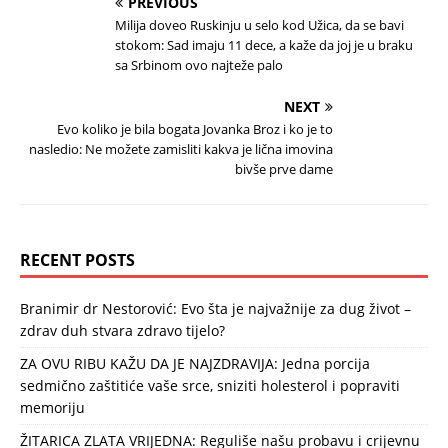
PREVIOUS
Milija doveo Ruskinju u selo kod Užica, da se bavi
stokom: Sad imaju 11 dece, a kaže da joj je u braku
sa Srbinom ovo najteže palo
NEXT
Evo koliko je bila bogata Jovanka Broz i ko je to
nasledio: Ne možete zamisliti kakva je lična imovina
bivše prve dame
RECENT POSTS
Branimir dr Nestorović: Evo šta je najvažnije za dug život –
zdrav duh stvara zdravo tijelo?
ZA OVU RIBU KAŽU DA JE NAJZDRAVIJA: Jedna porcija
sedmično zaštitiće vaše srce, sniziti holesterol i popraviti
memoriju
ŽITARICA ZLATA VRIJEDNA: Reguliše našu probavu i crijevnu