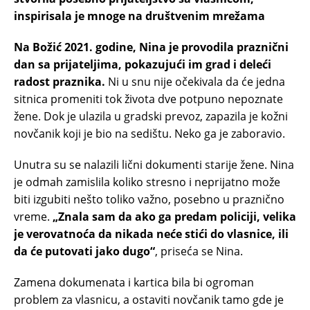
inspirisala je mnoge na društvenim mrežama
Na Božić 2021. godine, Nina je provodila praznični
dan sa prijateljima, pokazujući im grad i deleći
radost praznika.
Ni u snu nije očekivala da će jedna
sitnica promeniti tok života dve potpuno nepoznate
žene. Dok je ulazila u gradski prevoz, zapazila je kožni
novčanik koji je bio na sedištu. Neko ga je zaboravio.
Unutra su se nalazili lični dokumenti starije žene. Nina
je odmah zamislila koliko stresno i neprijatno može
biti izgubiti nešto toliko važno, posebno u praznično
vreme.
„Znala sam da ako ga predam policiji, velika
je verovatnoća da nikada neće stići do vlasnice, ili
da će putovati jako dugo“
, priseća se Nina.
Zamena dokumenata i kartica bila bi ogroman
problem za vlasnicu, a ostaviti novčanik tamo gde je