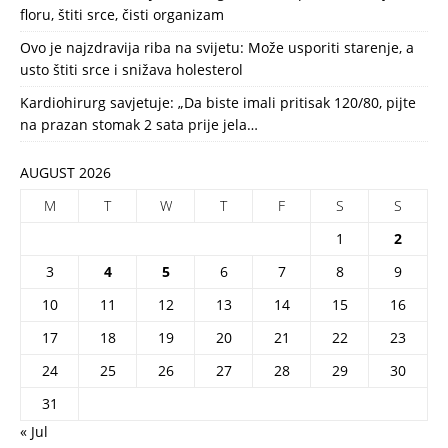
floru, štiti srce, čisti organizam
Ovo je najzdravija riba na svijetu: Može usporiti starenje, a
usto štiti srce i snižava holesterol
Kardiohirurg savjetuje: „Da biste imali pritisak 120/80, pijte
na prazan stomak 2 sata prije jela…
AUGUST 2026
M
T
W
T
F
S
S
1
2
3
4
5
6
7
8
9
10
11
12
13
14
15
16
17
18
19
20
21
22
23
24
25
26
27
28
29
30
31
« Jul