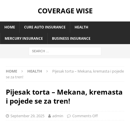
COVERAGE WISE
HOME
CURE AUTO INSURANCE
HEALTH
MERCURY INSURANCE
BUSINESS INSURANCE
HOME
HEALTH
Pijesak torta – Mekana, kremasta i pojede
se za tren!
Pijesak torta – Mekana, kremasta
i pojede se za tren!
September 29, 2025
admin
Comments Off