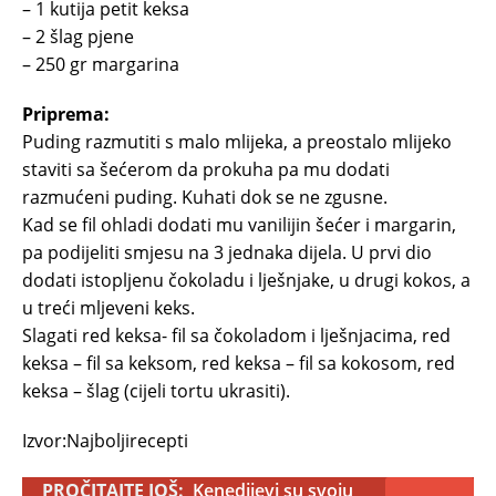
– 1 kutija petit keksa
– 2 šlag pjene
– 250 gr margarina
Priprema:
Puding razmutiti s malo mlijeka, a preostalo mlijeko
staviti sa šećerom da prokuha pa mu dodati
razmućeni puding. Kuhati dok se ne zgusne.
Kad se fil ohladi dodati mu vanilijin šećer i margarin,
pa podijeliti smjesu na 3 jednaka dijela. U prvi dio
dodati istopljenu čokoladu i lješnjake, u drugi kokos, a
u treći mljeveni keks.
Slagati red keksa- fil sa čokoladom i lješnjacima, red
keksa – fil sa keksom, red keksa – fil sa kokosom, red
keksa – šlag (cijeli tortu ukrasiti).
Izvor:Najboljirecepti
PROČITAJTE JOŠ:
Kenedijevi su svoju