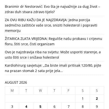
Branimir dr Nestorović: Evo šta je najvažnije za dug život –
zdrav duh stvara zdravo tijelo?
ZA OVU RIBU KAŽU DA JE NAJZDRAVIJA: Jedna porcija
sedmično zaštitiće vaše srce, sniziti holesterol i popraviti
memoriju
ŽITARICA ZLATA VRIJEDNA: Reguliše našu probavu i crijevnu
floru, štiti srce, čisti organizam
Ovo je najzdravija riba na svijetu: Može usporiti starenje, a
usto štiti srce i snižava holesterol
Kardiohirurg savjetuje: „Da biste imali pritisak 120/80, pijte
na prazan stomak 2 sata prije jela…
AUGUST 2026
M
T
W
T
F
S
S
1
2
3
4
5
6
7
8
9