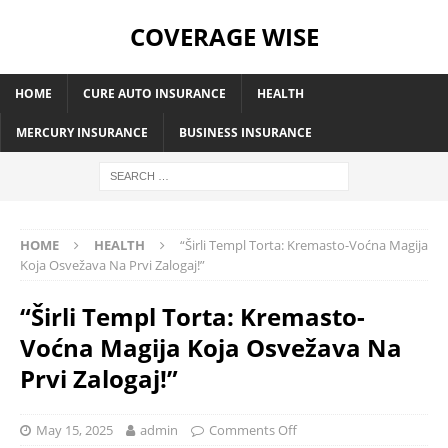
COVERAGE WISE
HOME
CURE AUTO INSURANCE
HEALTH
MERCURY INSURANCE
BUSINESS INSURANCE
HOME
HEALTH
“Širli Templ Torta: Kremasto-Voćna Magija
Koja Osvežava Na Prvi Zalogaj!”
“Širli Templ Torta: Kremasto-
Voćna Magija Koja Osvežava Na
Prvi Zalogaj!”
May 15, 2025
admin
Comments Off