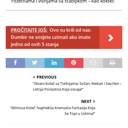
rozetnama i višnjama sa stabljikom – kao koktel!
PROČITAJTE JOŠ:
Ovo su krili od nas:
Đumbir ne smijete uzimati ako imate
jedno od ovih 5 stanja
PREVIOUS
“Dizani Kolač sa Trešnjama: Sočan, Mekan i Savršen –
Letnja Poslastica Koja osvaja!”
NEXT
“Mimoza Kolač: Najmekša Kremasta Fantazija Koja
Se Topi u Ustima!”