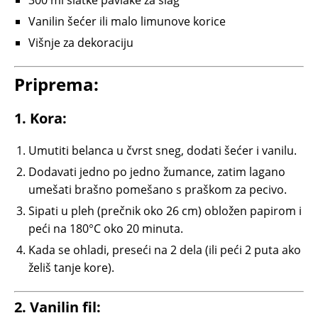
300 ml slatke pavlake za šlag
Vanilin šećer ili malo limunove korice
Višnje za dekoraciju
Priprema:
1. Kora:
Umutiti belanca u čvrst sneg, dodati šećer i vanilu.
Dodavati jedno po jedno žumance, zatim lagano
umešati brašno pomešano s praškom za pecivo.
Sipati u pleh (prečnik oko 26 cm) obložen papirom i
peći na 180°C oko 20 minuta.
Kada se ohladi, preseći na 2 dela (ili peći 2 puta ako
želiš tanje kore).
2. Vanilin fil: