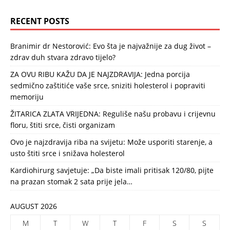
RECENT POSTS
Branimir dr Nestorović: Evo šta je najvažnije za dug život –
zdrav duh stvara zdravo tijelo?
ZA OVU RIBU KAŽU DA JE NAJZDRAVIJA: Jedna porcija
sedmično zaštitiće vaše srce, sniziti holesterol i popraviti
memoriju
ŽITARICA ZLATA VRIJEDNA: Reguliše našu probavu i crijevnu
floru, štiti srce, čisti organizam
Ovo je najzdravija riba na svijetu: Može usporiti starenje, a
usto štiti srce i snižava holesterol
Kardiohirurg savjetuje: „Da biste imali pritisak 120/80, pijte
na prazan stomak 2 sata prije jela…
AUGUST 2026
M
T
W
T
F
S
S