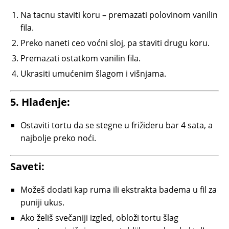
Na tacnu staviti koru – premazati polovinom vanilin
fila.
Preko naneti ceo voćni sloj, pa staviti drugu koru.
Premazati ostatkom vanilin fila.
Ukrasiti umućenim šlagom i višnjama.
5. Hlađenje:
Ostaviti tortu da se stegne u frižideru bar 4 sata, a
najbolje preko noći.
Saveti:
Možeš dodati kap ruma ili ekstrakta badema u fil za
puniji ukus.
Ako želiš svečaniji izgled, obloži tortu šlag