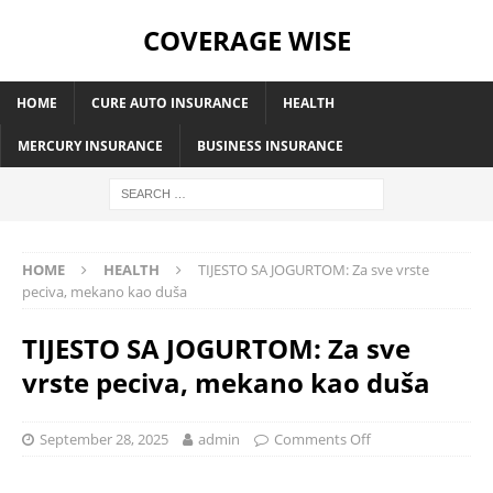
COVERAGE WISE
HOME
CURE AUTO INSURANCE
HEALTH
MERCURY INSURANCE
BUSINESS INSURANCE
HOME
HEALTH
TIJESTO SA JOGURTOM: Za sve vrste
peciva, mekano kao duša
TIJESTO SA JOGURTOM: Za sve
vrste peciva, mekano kao duša
September 28, 2025
admin
Comments Off