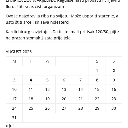
ŽITARICA ZLATA VRIJEDNA: Reguliše našu probavu i crijevnu
floru, štiti srce, čisti organizam
Ovo je najzdravija riba na svijetu: Može usporiti starenje, a
usto štiti srce i snižava holesterol
Kardiohirurg savjetuje: „Da biste imali pritisak 120/80, pijte
na prazan stomak 2 sata prije jela…
AUGUST 2026
M
T
W
T
F
S
S
1
2
3
4
5
6
7
8
9
10
11
12
13
14
15
16
17
18
19
20
21
22
23
24
25
26
27
28
29
30
31
« Jul