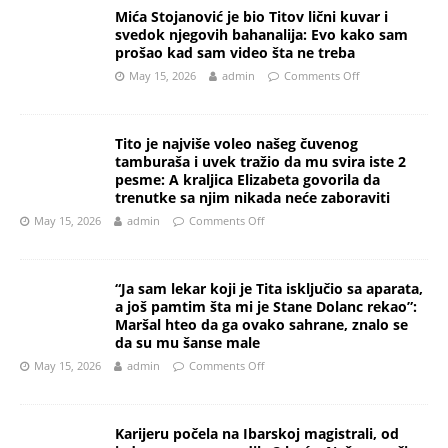
Mića Stojanović je bio Titov lični kuvar i
svedok njegovih bahanalija: Evo kako sam
prošao kad sam video šta ne treba
May 15, 2026
admin
Comments Off
Tito je najviše voleo našeg čuvenog
tamburaša i uvek tražio da mu svira iste 2
pesme: A kraljica Elizabeta govorila da
trenutke sa njim nikada neće zaboraviti
May 15, 2026
admin
Comments Off
“Ja sam lekar koji je Tita isključio sa aparata,
a još pamtim šta mi je Stane Dolanc rekao”:
Maršal hteo da ga ovako sahrane, znalo se
da su mu šanse male
May 15, 2026
admin
Comments Off
Karijeru počela na Ibarskoj magistrali, od