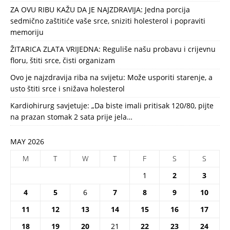
ZA OVU RIBU KAŽU DA JE NAJZDRAVIJA: Jedna porcija
sedmično zaštitiće vaše srce, sniziti holesterol i popraviti
memoriju
ŽITARICA ZLATA VRIJEDNA: Reguliše našu probavu i crijevnu
floru, štiti srce, čisti organizam
Ovo je najzdravija riba na svijetu: Može usporiti starenje, a
usto štiti srce i snižava holesterol
Kardiohirurg savjetuje: „Da biste imali pritisak 120/80, pijte
na prazan stomak 2 sata prije jela…
MAY 2026
M
T
W
T
F
S
S
1
2
3
4
5
6
7
8
9
10
11
12
13
14
15
16
17
18
19
20
21
22
23
24