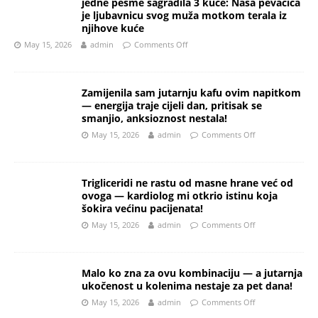
jedne pesme sagradila 3 kuće: Naša pevačica
je ljubavnicu svog muža motkom terala iz
njihove kuće
May 15, 2026
admin
Comments Off
Zamijenila sam jutarnju kafu ovim napitkom
— energija traje cijeli dan, pritisak se
smanjio, anksioznost nestala!
May 15, 2026
admin
Comments Off
Trigliceridi ne rastu od masne hrane već od
ovoga — kardiolog mi otkrio istinu koja
šokira većinu pacijenata!
May 15, 2026
admin
Comments Off
Malo ko zna za ovu kombinaciju — a jutarnja
ukočenost u kolenima nestaje za pet dana!
May 15, 2026
admin
Comments Off