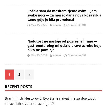
Počela sam da masiram tjeme ovim uljem
svake noći — za mesec dana nova kosa nikla
tamo gdje je bila proređena!
May 15, 2026
admin
Comments Off
Nadutost ne nastaje od pogrešne hrane —
gastroenterolog mi otkrio prave uzroke koje
niko ne pominje!
May 15, 2026
admin
Comments Off
1
2
»
RECENT POSTS
Branimir dr Nestorović: Evo šta je najvažnije za dug život –
zdrav duh stvara zdravo tijelo?