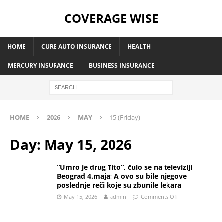
COVERAGE WISE
HOME
CURE AUTO INSURANCE
HEALTH
MERCURY INSURANCE
BUSINESS INSURANCE
HOME
2026
MAY
15 (Friday)
Day:
May 15, 2026
“Umro je drug Tito”, čulo se na televiziji
Beograd 4.maja: A ovo su bile njegove
poslednje reči koje su zbunile lekara
May 15, 2026
admin
Comments Off