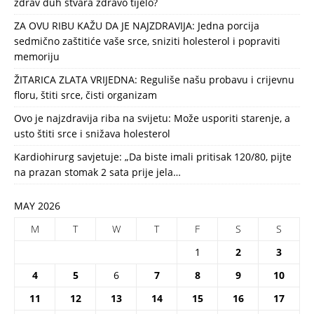
zdrav duh stvara zdravo tijelo?
ZA OVU RIBU KAŽU DA JE NAJZDRAVIJA: Jedna porcija
sedmično zaštitiće vaše srce, sniziti holesterol i popraviti
memoriju
ŽITARICA ZLATA VRIJEDNA: Reguliše našu probavu i crijevnu
floru, štiti srce, čisti organizam
Ovo je najzdravija riba na svijetu: Može usporiti starenje, a
usto štiti srce i snižava holesterol
Kardiohirurg savjetuje: „Da biste imali pritisak 120/80, pijte
na prazan stomak 2 sata prije jela…
MAY 2026
M
T
W
T
F
S
S
1
2
3
4
5
6
7
8
9
10
11
12
13
14
15
16
17