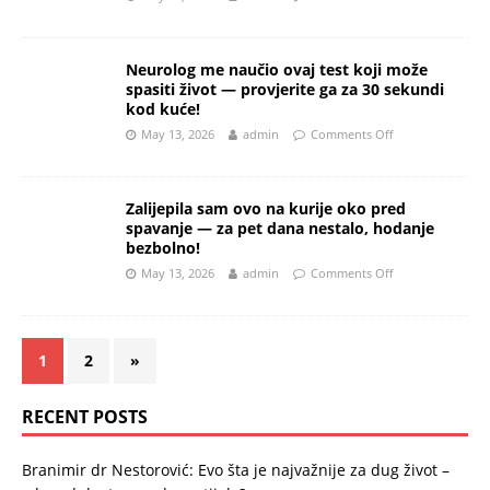
Neurolog me naučio ovaj test koji može
spasiti život — provjerite ga za 30 sekundi
kod kuće!
May 13, 2026
admin
Comments Off
Zalijepila sam ovo na kurije oko pred
spavanje — za pet dana nestalo, hodanje
bezbolno!
May 13, 2026
admin
Comments Off
1
2
»
RECENT POSTS
Branimir dr Nestorović: Evo šta je najvažnije za dug život –