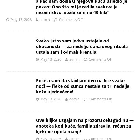
a kad sam došla u njegovu kuću usledio je
pakao: Ono što mi je radila svekrva je
nezamislivo, spala sam na 40 kila”
May 13, 2026
admin
Comments Off
Svako jutro sam jedva ustajala od
ukočenosti — za nedelju dana ovog rituala
ustala sam i odmah krenula!
May 13, 2026
admin
Comments Off
Počela sam da stavljam ovo na lice svake
noći — fleke od sunca nestale za tri nedelje,
koža ujednačena!
May 13, 2026
admin
Comments Off
Ove biljke uzgajam na prozoru celu godinu —
apoteka kod kuće, familia zdravija, račun za
lijekove upola manji!
May 13, 2026
admin
Comments Off