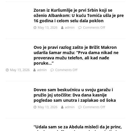
Zoran iz Kuršumlije je prvi Srbin koji se
oženio Albankom: U kuću Tomića ušla je pre
16 godina i celom selu dala poklon
May 13, 2026
admin
Comments Off
Ovo je pravi razlog zašto je Brižit Makron
udarila šamar mužu: “Prva dama nikad ne
proverava mužu telefon, ali kad nađe
poruke…”
May 13, 2026
admin
Comments Off
Doveo sam beskućnicu u svoju garažu i
pružio joj utočište: Dva dana kasnije
pogledao sam unutra i zaplakao od šoka
May 13, 2026
admin
Comments Off
“Udala sam se za Abdula misleći da je princ,