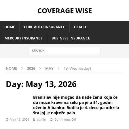
COVERAGE WISE
HOME
CURE AUTO INSURANCE
HEALTH
MERCURY INSURANCE
BUSINESS INSURANCE
HOME
2026
MAY
13 (Wednesday)
Day:
May 13, 2026
Branislav nije mogao da nađe ženu koja će
da muze krave na selu pa je u 51. godini
oženio Albanku: Rodila je 4. dece pa otkrila
šta joj je najteže palo
May 13, 2026
admin
Comments Off